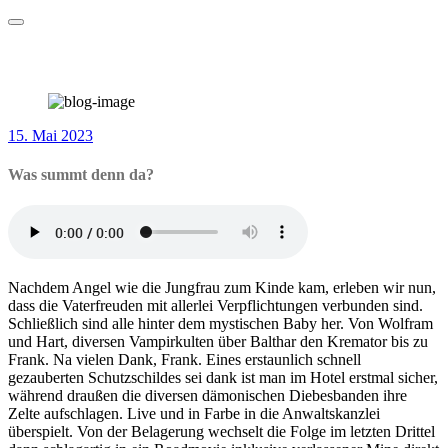
Zum
Der deutschsprachige Angel-Podcast
Inhalt
Hotel Hyperion
springen
Was summt denn da?
15. Mai 2023
Was summt denn da?
Nachdem Angel wie die Jungfrau zum Kinde kam, erleben wir nun,
dass die Vaterfreuden mit allerlei Verpflichtungen verbunden sind.
Schließlich sind alle hinter dem mystischen Baby her. Von Wolfram
und Hart, diversen Vampirkulten über Balthar den Kremator bis zu
Frank. Na vielen Dank, Frank. Eines erstaunlich schnell
gezauberten Schutzschildes sei dank ist man im Hotel erstmal sicher,
während draußen die diversen dämonischen Diebesbanden ihre
Zelte aufschlagen. Live und in Farbe in die Anwaltskanzlei
überspielt. Von der Belagerung wechselt die Folge im letzten Drittel