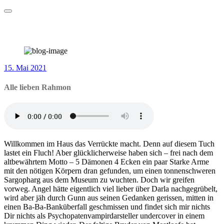
Zum
Der deutschsprachige Angel-Podcast
Inhalt
Hotel Hyperion
springen
Alle lieben Rahmon
15. Mai 2021
Alle lieben Rahmon
Willkommen im Haus das Verrückte macht. Denn auf diesem Tuch
lastet ein Fluch! Aber glücklicherweise haben sich – frei nach dem
altbewährtem Motto – 5 Dämonen 4 Ecken ein paar Starke Arme
mit den nötigen Körpern dran gefunden, um einen tonnenschweren
Sargopharg aus dem Museum zu wuchten. Doch wir greifen
vorweg. Angel hätte eigentlich viel lieber über Darla nachgegrübelt,
wird aber jäh durch Gunn aus seinen Gedanken gerissen, mitten in
einen Ba-Ba-Banküberfall geschmissen und findet sich mir nichts
Dir nichts als Psychopatenvampirdarsteller undercover in einem