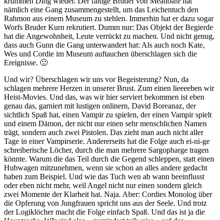
krummen Ding wieder. Der faltige Bruder von Meatloafe hat
nämlich eine Gang zusammengestellt, um das Leichentuch den
Rahmon aus einem Museum zu stehlen. Immerhin hat er dazu sogar
Worfs Bruder Kurn rekrutiert. Dumm nur: Das Objekt der Begierde
hat die Angewohnheit, Leute verrückt zu machen. Und nicht genug,
dass auch Gunn die Gang unterwandert hat: Als auch noch Kate,
Wes und Cordie im Museum auftauchen überschlagen sich die
Ereignisse. 🙂
Und wir? Überschlagen wir uns vor Begeisterung? Nun, da
schlagen mehrere Herzen in unserer Brust. Zum einen lieeeeben wir
Heist-Movies. Und das, was wir hier serviert bekommen ist eben
genau das, garniert mit lustigen onlinern, David Boreanaz, der
sichtlich Spaß hat, einen Vampir zu spielen, der einen Vampir spielt
und einem Dämon, der nicht nur einen sehr menschlichen Namen
trägt, sondern auch zwei Pistolen. Das zieht man auch nicht aller
Tage in einer Vampirserie. Andererseits hat die Folge auch ei-ni-ge
schreiberische Löcher, durch die man mehrere Sargopharge tragen
könnte. Warum die das Teil durch die Gegend schleppen, statt einen
Hubwagen mitzunehmen, wenn sie schon an alles andere gedacht
haben zum Beispiel. Und wie das Tuch wen ab wann beeinflusst
oder eben nicht mehr, weil Angel nicht nur einen sondern gleich
zwei Momente der Klarheit hat. Naja. Aber: Cordies Monolog über
die Opferung von Jungfrauen spricht uns aus der Seele. Und trotz
der Logiklöcher macht die Folge einfach Spaß. Und das ist ja die