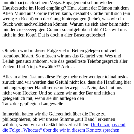
unmitelbar) nach seinem Vegas-Engagement schon wieder
Hausbesuche im Hotel empfängt? Hm…damit der Dämon mit dem
Alien-Mund auf Cordie treffen kann, deshalb! Cordie fühlt sich (ein
wenig zu Recht) von der Gang hintergangen (hehe), was wir ein
Stück weit nachvollziehen können. Warum sie sich aber beim nicht
minder creeeeeeepigen Connor so aufgehoben fühlt? Das will uns
nicht in den Kopf. Dat is doch n alter Busengrabscher!
Ohnehin wird in dieser Folge viel in Betten gelegen und viel
pseudogeflüstert. So müssen wir uns das Geturtel von Wes und
Leilah genauso anhören, wie das gestellteste Telefongespräch aller
Zeiten. Und Ninja-Anwälte?!? Ach….
Alles in allen lässt uns diese Folge mehr oder weniger teilnahmslos
zurück und wir werden das Gefühl nicht los, dass die Handlung hier
mit angezogener Handbremse unterwegs ist. Nein, das haut uns
nicht vom Hocker. Und so sitzen wir an der Bar und nicken
gelegentlich mit, wenn sie ihn auflegen den
Tanz der gepflegten Langeweile.
Immerhin hatten wir die Gelegenheit über die Frage zu
philosophieren, ob wir unsere Stimme „auf Band“ erkennen
würden, wenn wir an Gedächtnisverlust litten.
Und dazu passend,
die Folge „Whocast“ über die wir in diesem Kontext sprachen.