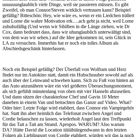
uuuuuunglaublich viele Dinge, weil sie passieren müssen. Es gibt
Zweifel, ob man Connor/Steven wirklich vertrauen kann? Beispiel
gefällig? Bitteschön: Hey, wie wäre es, wenn er ein Liedchen trällert
und Lorne die wahre Motivation erk….ach geht ja nicht, weil Lorne
zuhuhufällig (Und wenn wir Sihilben in die Länge ziehen, wie Dr
Cox, dann bedeutet dass, dass wir uhunglaublich unterwältigt sind,
von dem was wir sehen.) auf die Idee gekommen ist, sein Glück in
LA zu versuchen. Immerhin hat er noch ein tolles Album als
Abschiedsgeschänk hinterlassen.
Noch ein Beispiel gefällig? Der Überfall von Wolfram und Herz
findet nur im Autokino statt, damit ein Hubschrauber sowohl auf als
auch über der Leinwand schweben kann. Sich zu Fuß von hinten an
das Auto anzunähern wäre ein viel größeres Überaschungsmoment,
als sich gefühlt minutenlang von oben mit vier Hanseln abzuseilen.
Und dann sitzen der charakterlose Chef und Gavin 10 Meter
daneben in einem Van und betrachten das Ganze auf Video. What?
Oder hier: Letzte Folge wird etabliert, dass Connor ein Vampirgehör
hat. Statt ihn aber heimlich das Telefonat zwischen Angel und
Cordie belauschen zu lassen, wiederholt Angel laut den Treffpunkt
für das Tait a Tait am Strand. Apropos. WARUM? Also warum
DA? Hätte David die Location iiiiiiihiiirgendwann in den letzten
Folgen als Lieblingsort von Cordie etabliert, würden wir das ja noch