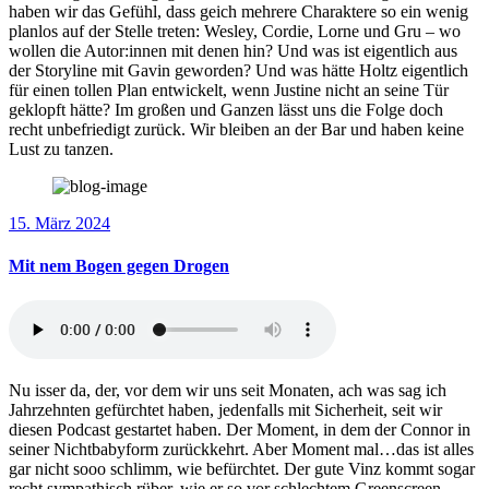
haben wir das Gefühl, dass geich mehrere Charaktere so ein wenig
planlos auf der Stelle treten: Wesley, Cordie, Lorne und Gru – wo
wollen die Autor:innen mit denen hin? Und was ist eigentlich aus
der Storyline mit Gavin geworden? Und was hätte Holtz eigentlich
für einen tollen Plan entwickelt, wenn Justine nicht an seine Tür
geklopft hätte? Im großen und Ganzen lässt uns die Folge doch
recht unbefriedigt zurück. Wir bleiben an der Bar und haben keine
Lust zu tanzen.
15. März 2024
Mit nem Bogen gegen Drogen
Nu isser da, der, vor dem wir uns seit Monaten, ach was sag ich
Jahrzehnten gefürchtet haben, jedenfalls mit Sicherheit, seit wir
diesen Podcast gestartet haben. Der Moment, in dem der Connor in
seiner Nichtbabyform zurückkehrt. Aber Moment mal…das ist alles
gar nicht sooo schlimm, wie befürchtet. Der gute Vinz kommt sogar
recht sympathisch rüber, wie er so vor schlechtem Greenscreen