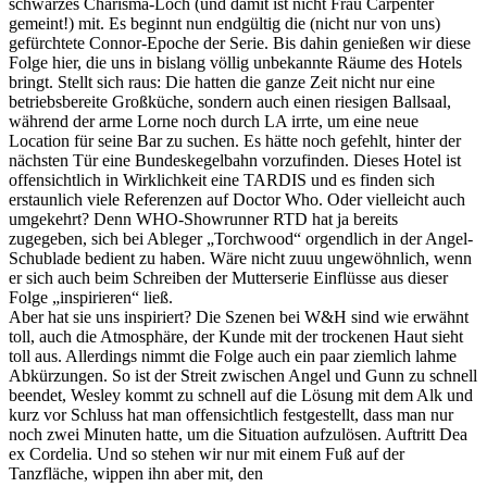
schwarzes Charisma-Loch (und damit ist nicht Frau Carpenter
gemeint!) mit. Es beginnt nun endgültig die (nicht nur von uns)
gefürchtete Connor-Epoche der Serie. Bis dahin genießen wir diese
Folge hier, die uns in bislang völlig unbekannte Räume des Hotels
bringt. Stellt sich raus: Die hatten die ganze Zeit nicht nur eine
betriebsbereite Großküche, sondern auch einen riesigen Ballsaal,
während der arme Lorne noch durch LA irrte, um eine neue
Location für seine Bar zu suchen. Es hätte noch gefehlt, hinter der
nächsten Tür eine Bundeskegelbahn vorzufinden. Dieses Hotel ist
offensichtlich in Wirklichkeit eine TARDIS und es finden sich
erstaunlich viele Referenzen auf Doctor Who. Oder vielleicht auch
umgekehrt? Denn WHO-Showrunner RTD hat ja bereits
zugegeben, sich bei Ableger „Torchwood“ orgendlich in der Angel-
Schublade bedient zu haben. Wäre nicht zuuu ungewöhnlich, wenn
er sich auch beim Schreiben der Mutterserie Einflüsse aus dieser
Folge „inspirieren“ ließ.
Aber hat sie uns inspiriert? Die Szenen bei W&H sind wie erwähnt
toll, auch die Atmosphäre, der Kunde mit der trockenen Haut sieht
toll aus. Allerdings nimmt die Folge auch ein paar ziemlich lahme
Abkürzungen. So ist der Streit zwischen Angel und Gunn zu schnell
beendet, Wesley kommt zu schnell auf die Lösung mit dem Alk und
kurz vor Schluss hat man offensichtlich festgestellt, dass man nur
noch zwei Minuten hatte, um die Situation aufzulösen. Auftritt Dea
ex Cordelia. Und so stehen wir nur mit einem Fuß auf der
Tanzfläche, wippen ihn aber mit, den