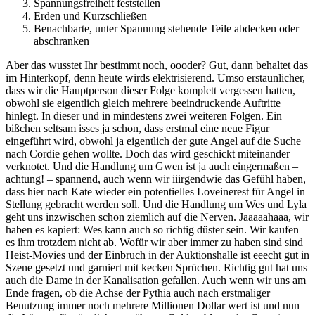
Spannungsfreiheit feststellen
Erden und Kurzschließen
Benachbarte, unter Spannung stehende Teile abdecken oder
abschranken
Aber das wusstet Ihr bestimmt noch, oooder? Gut, dann behaltet das
im Hinterkopf, denn heute wirds elektrisierend. Umso erstaunlicher,
dass wir die Hauptperson dieser Folge komplett vergessen hatten,
obwohl sie eigentlich gleich mehrere beeindruckende Auftritte
hinlegt. In dieser und in mindestens zwei weiteren Folgen. Ein
bißchen seltsam isses ja schon, dass erstmal eine neue Figur
eingeführt wird, obwohl ja eigentlich der gute Angel auf die Suche
nach Cordie gehen wollte. Doch das wird geschickt miteinander
verknotet. Und die Handlung um Gwen ist ja auch eingermaßen –
achtung! – spannend, auch wenn wir iiirgendwie das Gefühl haben,
dass hier nach Kate wieder ein potentielles Loveinerest für Angel in
Stellung gebracht werden soll. Und die Handlung um Wes und Lyla
geht uns inzwischen schon ziemlich auf die Nerven. Jaaaaahaaa, wir
haben es kapiert: Wes kann auch so richtig düster sein. Wir kaufen
es ihm trotzdem nicht ab. Wofür wir aber immer zu haben sind sind
Heist-Movies und der Einbruch in der Auktionshalle ist eeecht gut in
Szene gesetzt und garniert mit kecken Sprüchen. Richtig gut hat uns
auch die Dame in der Kanalisation gefallen. Auch wenn wir uns am
Ende fragen, ob die Achse der Pythia auch nach erstmaliger
Benutzung immer noch mehrere Millionen Dollar wert ist und nun