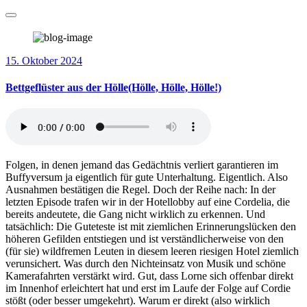
Zum
Der deutschsprachige Angel-Podcast
Inhalt
Hotel Hyperion
springen
15. Oktober 2024
Bettgeflüster aus der Hölle(Hölle, Hölle, Hölle!)
Folgen, in denen jemand das Gedächtnis verliert garantieren im
Buffyversum ja eigentlich für gute Unterhaltung. Eigentlich. Also
Ausnahmen bestätigen die Regel. Doch der Reihe nach: In der
letzten Episode trafen wir in der Hotellobby auf eine Cordelia, die
bereits andeutete, die Gang nicht wirklich zu erkennen. Und
tatsächlich: Die Guteteste ist mit ziemlichen Erinnerungslücken den
höheren Gefilden entstiegen und ist verständlicherweise von den
(für sie) wildfremen Leuten in diesem leeren riesigen Hotel ziemlich
verunsichert. Was durch den Nichteinsatz von Musik und schöne
Kamerafahrten verstärkt wird. Gut, dass Lorne sich offenbar direkt
im Innenhof erleichtert hat und erst im Laufe der Folge auf Cordie
stößt (oder besser umgekehrt). Warum er direkt (also wirklich