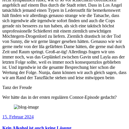
angeblich auf einem Bus durch die Stadt reitet. Dass in Los Angel
tatsächlich jemand einen Typen in Lederoutfit für bemerkenswert
hält finden wir allerdings genauso strange wie die Tatsache, dass
sich irgendwie alle irgendwie sofort finden und auch die Cops
gerade nix besseres zu tun haben, als sich eine taktisch höchst
unprofessionelle Schießerei mit einem ziemlich unwichtigen
Möchtegern-Drogenlord zu liefern. Ziemlich drastisch ist der Tod
von Sunny, die wir gerne länger gesehen hätten. Genauso wie wir
gerne mehr von der lila gefärbten Dame hätten, die gerne mal durch
Zeit und Raum springt. Groß-ar-tig! Allerdings fragen wir uns
immer noch, was das Geplänkel zwischen Gavin und Layla aus der
letzten Folge sollte, weil es immer noch konsequenzlos geblieben
ist. Und irgendwie ist die gesamte Besprechung hier schon die
Wertung der Folge. Nunja, dann können wir auch gleich sagen, dass
wir am Rand der Tanzfläche stehen und leise mitwippen beim
Tanz der Freude
Wer hätte das in der ersten regulären Connor-Episode gedacht?
15. Februar 2024
Kein Alkohol ist auch keine Lösung