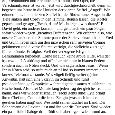
So, Freundinnen und Freunde der dämonischen Oper, die
Verschnaufpause ist vorbei, jetzt wird durchgeschnorchelt, denn wir
begeben uns heute in die Untiefen der vierten Staffel „Angel“. Wir
erinnern uns: In der letzten Staffel hat der Showrunner Angel in die
Tiefe sinken und Cordy in den Himmel steigen lassen, die Koffer
gepackt und gesagt: „Tschö, dann! Macht irgendwas draus!“ Ein
David geht, ein anderer kommt – und geht nach ein paar Folgen
sofort wieder wegen „kreativer Differenzen“. Wir erfahren also, wie
unsere Charaktere die Sommerpause der Serie verbracht haben: Fred
und Gunn haben sich um den inzwischen sehr nervigen Connor
gekümmert und diverse Spuren verfolgt, die vielleicht zu Angel
führen könnte. Erfolglos. Weil der verzogene Blag alle
Bemühungen torpediert. Lorne ist auch keine große Hilfe, weil der
irgenwo in LA abhängt und offenbar nicht nur in blauen Federn
sondern auch in Nöten steckt. Und wie sagte schon Jesus: „Wenn
Ihr in Nöten seid, so rufet mich an.“ Und so kommt immerhin ein
kurzes Telefonat zustande. Wes vögelt fleißig weiter (s)eine
Anwältin, hält sich eine Sklavin im Schrank und führt
pseudotiefsinnige Gespräche während gemeinsamen Ausfahrten im
Fischerboot. Also drei Monate lang jeden Tag der gleiche Trott und
kaum, dass wir wieder zuschauen, zack! gehts rund: Lyla bringt
ihren Chef um, Connor die letzte Zeugin (was auch immer die
gesehen haben mag) und Wes zieht seinen Exchef an Land. Der
Sohnemann die Leviten liest und ihn vor die Tür setzt. Sind wieder
ein paar Tolle Dialoge drin, fühlt sich aber irgendwie unrund an.