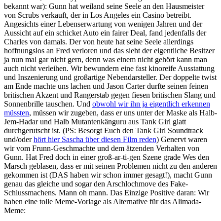
bekannt war): Gunn hat weiland seine Seele an den Hausmeister
von Scrubs verkauft, der in Los Angeles ein Casino betreibt.
Angesichts einer Lebenserwartung von wenigen Jahren und der
Aussicht auf ein schicket Auto ein fairer Deal, fand jedenfalls der
Charles von damals. Der von heute hat seine Seele allerdings
hoffnungslos an Fred verloren und das sieht der eigentliche Besitzer
ja nun mal gar nicht gern, denn was einem nicht gehört kann man
auch nicht verleihen. Wir bewundern eine fast kinoreife Ausstattung
und Inszenierung und großartige Nebendarsteller. Der doppelte twist
am Ende machte uns lachen und Jason Carter durfte seinen feinen
britischen Akzent und Rangerstab gegen fiesen britischen Slang und
Sonnenbrille tauschen. Und
obwohl wir ihn ja eigentlich erkennen
müssten
, müssen wir zugeben, dass er uns unter der Maske als Halb-
Jem-Hadar und Halb Mutantenkänguru aus Tank Girl glatt
durchgerutscht ist. (PS: Besorgt Euch den Tank Girl Soundtrack
und/oder
hört hier Sascha über diesen Film reden
) Genervt waren
wir vom Frunn-Geschmachte und dem ätzenden Verhalten von
Gunn. Hat Fred doch in einer groß-ar-ti-gen Szene grade Wes den
Marsch geblasen, dass er mit seinen Problemen nicht zu den anderen
gekommen ist (DAS haben wir schon immer gesagt!), macht Gunn
genau das gleiche und sogar den Arschlochmove des Fake-
Schlussmachens. Mann oh mann. Das Einzige Positive daran: Wir
haben eine tolle Meme-Vorlage als Alternative für das Alimada-
Meme: