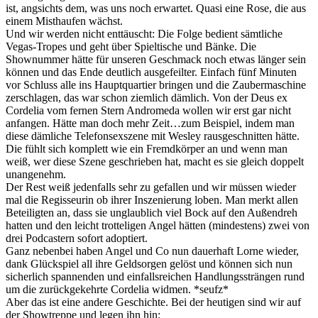
ist, angsichts dem, was uns noch erwartet. Quasi eine Rose, die aus
einem Misthaufen wächst.
Und wir werden nicht enttäuscht: Die Folge bedient sämtliche
Vegas-Tropes und geht über Spieltische und Bänke. Die
Shownummer hätte für unseren Geschmack noch etwas länger sein
können und das Ende deutlich ausgefeilter. Einfach fünf Minuten
vor Schluss alle ins Hauptquartier bringen und die Zaubermaschine
zerschlagen, das war schon ziemlich dämlich. Von der Deus ex
Cordelia vom fernen Stern Andromeda wollen wir erst gar nicht
anfangen. Hätte man doch mehr Zeit…zum Beispiel, indem man
diese dämliche Telefonsexszene mit Wesley rausgeschnitten hätte.
Die fühlt sich komplett wie ein Fremdkörper an und wenn man
weiß, wer diese Szene geschrieben hat, macht es sie gleich doppelt
unangenehm.
Der Rest weiß jedenfalls sehr zu gefallen und wir müssen wieder
mal die Regisseurin ob ihrer Inszenierung loben. Man merkt allen
Beteiligten an, dass sie unglaublich viel Bock auf den Außendreh
hatten und den leicht trotteligen Angel hätten (mindestens) zwei von
drei Podcastern sofort adoptiert.
Ganz nebenbei haben Angel und Co nun dauerhaft Lorne wieder,
dank Glückspiel all ihre Geldsorgen gelöst und können sich nun
sicherlich spannenden und einfallsreichen Handlungssträngen rund
um die zurückgekehrte Cordelia widmen. *seufz*
Aber das ist eine andere Geschichte. Bei der heutigen sind wir auf
der Showtreppe und legen ihn hin: