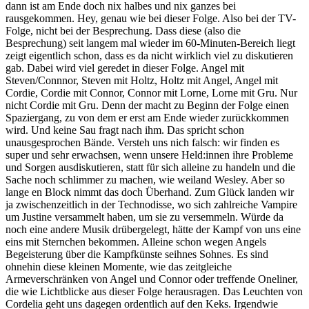
dann ist am Ende doch nix halbes und nix ganzes bei
rausgekommen. Hey, genau wie bei dieser Folge. Also bei der TV-
Folge, nicht bei der Besprechung. Dass diese (also die
Besprechung) seit langem mal wieder im 60-Minuten-Bereich liegt
zeigt eigentlich schon, dass es da nicht wirklich viel zu diskutieren
gab. Dabei wird viel geredet in dieser Folge. Angel mit
Steven/Connnor, Steven mit Holtz, Holtz mit Angel, Angel mit
Cordie, Cordie mit Connor, Connor mit Lorne, Lorne mit Gru. Nur
nicht Cordie mit Gru. Denn der macht zu Beginn der Folge einen
Spaziergang, zu von dem er erst am Ende wieder zurückkommen
wird. Und keine Sau fragt nach ihm. Das spricht schon
unausgesprochen Bände. Versteh uns nich falsch: wir finden es
super und sehr erwachsen, wenn unsere Held:innen ihre Probleme
und Sorgen ausdiskutieren, statt für sich alleine zu handeln und die
Sache noch schlimmer zu machen, wie weiland Wesley. Aber so
lange en Block nimmt das doch Überhand. Zum Glück landen wir
ja zwischenzeitlich in der Technodisse, wo sich zahlreiche Vampire
um Justine versammelt haben, um sie zu versemmeln. Würde da
noch eine andere Musik drübergelegt, hätte der Kampf von uns eine
eins mit Sternchen bekommen. Alleine schon wegen Angels
Begeisterung über die Kampfkünste seihnes Sohnes. Es sind
ohnehin diese kleinen Momente, wie das zeitgleiche
Armeverschränken von Angel und Connor oder treffende Oneliner,
die wie Lichtblicke aus dieser Folge herausragen. Das Leuchten von
Cordelia geht uns dagegen ordentlich auf den Keks. Irgendwie