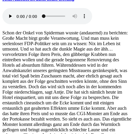
Schon der Onkel von Spiderman wusste (andauernd) zu berichten:
Große Macht birgt große Verantwortung. Und man muss kein
seelenloser FDP-Politiker sein um zu wissen: Nix im Leben ist
umsonst. Und so hat auch die dunkle Magie aus der ähh…
vorvorletzten Folge ihren Preis, den glibberige Krabben nun
eintreiben wollen und die gerade begonnene Renovierung des
Hotels ad absurdum führen. Währenddessen wird in der
Anwaltskanzlei unseres geringsten Misstrauens geränkespielt, was
total viel Spaß beim Zuschauen macht, aber ehrlich gesagt auch
komplett aus der Folge geschnitten werden könnte, ohne den Sinn
zu verstellen. Doch das wird sich noch alles in der kommenden
Folge niederschlagen, sagt Antje. Die hat sich nämlich heute im
Hotel einquartiert, um mit uns diese Folge zu besprechen. Die
erstaunlich cineastisch um die Ecke kommt und mit einigen
erstaunlich gut gealterten Effekten umme Ecke kommt. Aber auch
das hatte ihren Preis und so musste das CGI-Monster am Ende aus
der Portokasse bezahlt werden. So sieht es auch aus. Das eigentliche
Monster kommt allerdings ganz am Ende durch das Wurmloch
geflogen und bringt augenblicklich schlechte Laune und ein