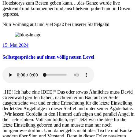
Hotelstorys zum Besten geben kann….das Ganze wurde live
gestreamt und kommentiert und anschließend poliert und in Dosen
gepresst.
Nun Vorhang auf und viel Spaß bei unserer Staffelgala!
15. Mai 2024
Selbstgespräche auf einen völlig neuen Level
„HE! Ich habe eine IDEE!“ Das oder sowas Ähnliches muss David
Greenwald gerufen haben, nachdem er im Bad auf der Seife
ausgerutschte war und er eine Erleuchtung für die letzte Einstellung
der letzten Angelfolge in dieser Staffel und unter seiner Ägide hatte.
„Wir lassen Cordelia in den Himmel aufsteigen und parallel Angel in
die Tiefe sinken. Voll sinnbildlich, ey!“ Jetzt war die Idee für die
letzte Einstellung geboren und nun musste man nur noch
iiiiirgendwie dorthin. Und dabei gehts nicht über Tische und Bänke
sondern über Sinn und Verstand. Denn in dieser Folge passieren