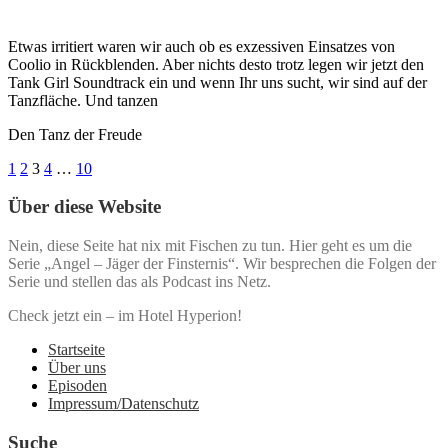
Etwas irritiert waren wir auch ob es exzessiven Einsatzes von
Coolio in Rückblenden. Aber nichts desto trotz legen wir jetzt den
Tank Girl Soundtrack ein und wenn Ihr uns sucht, wir sind auf der
Tanzfläche. Und tanzen
Den Tanz der Freude
Seitennummerierung
1
2
3
4
…
10
der
Über diese Website
Beiträge
Nein, diese Seite hat nix mit Fischen zu tun. Hier geht es um die
Serie „Angel – Jäger der Finsternis“. Wir besprechen die Folgen der
Serie und stellen das als Podcast ins Netz.
Check jetzt ein – im Hotel Hyperion!
Startseite
Über uns
Episoden
Impressum/Datenschutz
Suche