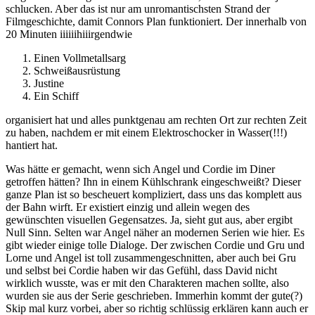
schlucken. Aber das ist nur am unromantischsten Strand der
Filmgeschichte, damit Connors Plan funktioniert. Der innerhalb von
20 Minuten iiiiiihiiirgendwie
Einen Vollmetallsarg
Schweißausrüstung
Justine
Ein Schiff
organisiert hat und alles punktgenau am rechten Ort zur rechten Zeit
zu haben, nachdem er mit einem Elektroschocker in Wasser(!!!)
hantiert hat.
Was hätte er gemacht, wenn sich Angel und Cordie im Diner
getroffen hätten? Ihn in einem Kühlschrank eingeschweißt? Dieser
ganze Plan ist so bescheuert kompliziert, dass uns das komplett aus
der Bahn wirft. Er existiert einzig und allein wegen des
gewünschten visuellen Gegensatzes. Ja, sieht gut aus, aber ergibt
Null Sinn. Selten war Angel näher an modernen Serien wie hier. Es
gibt wieder einige tolle Dialoge. Der zwischen Cordie und Gru und
Lorne und Angel ist toll zusammengeschnitten, aber auch bei Gru
und selbst bei Cordie haben wir das Gefühl, dass David nicht
wirklich wusste, was er mit den Charakteren machen sollte, also
wurden sie aus der Serie geschrieben. Immerhin kommt der gute(?)
Skip mal kurz vorbei, aber so richtig schlüssig erklären kann auch er