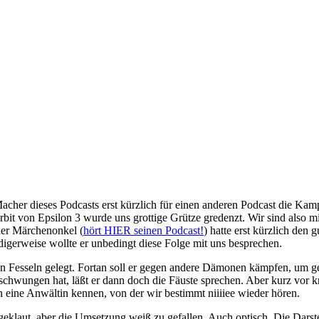
her dieses Podcasts erst kürzlich für einen anderen Podcast die Kamp
bit von Epsilon 3 wurde uns grottige Grütze gredenzt. Wir sind also m
der Märchenonkel (
hört HIER seinen Podcast!
) hatte erst kürzlich den
gerweise wollte er unbedingt diese Folge mit uns besprechen.
 in Fesseln gelegt. Fortan soll er gegen andere Dämonen kämpfen, um 
chwungen hat, läßt er dann doch die Fäuste sprechen. Aber kurz vor 
en eine Anwältin kennen, von der wir bestimmt niiiiee wieder hören.
geklaut, aber die Umsetzung weiß zu gefallen. Auch optisch. Die Darstel