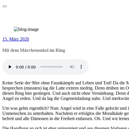
Zum
Der deutschsprachige Angel-Podcast
Inhalt
Hotel Hyperion
springen
Mit dem Märchenonkel im Ring
15. März 2020
Mit dem Märchenonkel im Ring
Keine Serie der 90er ohne Faustkämpfe auf Leben und Tod! Da die Mac
besprechen (mussten) lag die Latte extrem niedrig. Denn drüben im Or
diesen Ring hier gestiegen. Und auch nicht ohne Verstärkung. Denn 
Angel zu reden. Und da lag die Gegeneinladung nahe. Und merkwürdi
Um was gehts eigentlich? Nun: Angel wird in eine Falle gelockt und
Unmenschen zu unterhalten. Nachdem er erfolglos die Moralkäule ges
befreit und alle Dämonen in die Freiheit entlassen. Oh. Und wir lern
Die Handlung an sich ist eher uninspiriert und aus diversen Vorlagen 