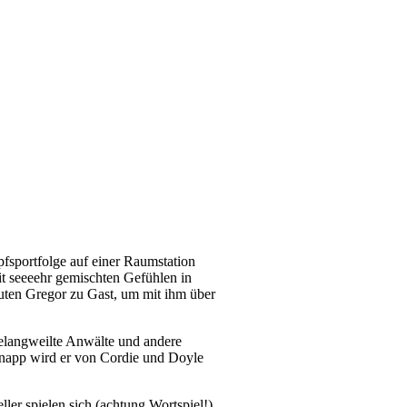
fsportfolge auf einer Raumstation
it seeeehr gemischten Gefühlen in
 guten Gregor zu Gast, um mit ihm über
gelangweilte Anwälte und andere
knapp wird er von Cordie und Doyle
ler spielen sich (achtung Wortspiel!)